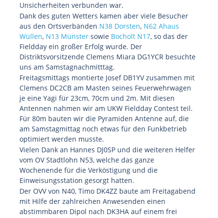
Unsicherheiten verbunden war.
Dank des guten Wetters kamen aber viele Besucher
aus den Ortsverbänden
N38 Dorsten
,
N62 Ahaus
Wüllen
,
N13 Münster
sowie
Bocholt N17
, so das der
Fieldday ein großer Erfolg wurde. Der
Distriktsvorsitzende Clemens Miara DG1YCR besuchte
uns am Samstagnachmitttag.
Freitagsmittags montierte Josef DB1YV zusammen mit
Clemens DC2CB am Masten seines Feuerwehrwagen
je eine Yagi für 23cm, 70cm und 2m. Mit diesen
Antennen nahmen wir am UKW Fieldday Contest teil.
Für 80m bauten wir die Pyramiden Antenne auf, die
am Samstagmittag noch etwas für den Funkbetrieb
optimiert werden musste.
Vielen Dank an Hannes DJ0SP und die weiteren Helfer
vom OV Stadtlohn N53, welche das ganze
Wochenende für die Verköstigung und die
Einweisungsstation gesorgt hatten.
Der OVV von N40, Timo DK4ZZ baute am Freitagabend
mit Hilfe der zahlreichen Anwesenden einen
abstimmbaren Dipol nach DK3HA auf einem frei