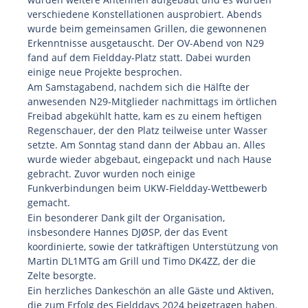
verschiedene Konstellationen ausprobiert. Abends
wurde beim gemeinsamen Grillen, die gewonnenen
Erkenntnisse ausgetauscht. Der OV-Abend von N29
fand auf dem Fieldday-Platz statt. Dabei wurden
einige neue Projekte besprochen.
Am Samstagabend, nachdem sich die Hälfte der
anwesenden N29-Mitglieder nachmittags im örtlichen
Freibad abgekühlt hatte, kam es zu einem heftigen
Regenschauer, der den Platz teilweise unter Wasser
setzte. Am Sonntag stand dann der Abbau an. Alles
wurde wieder abgebaut, eingepackt und nach Hause
gebracht. Zuvor wurden noch einige
Funkverbindungen beim UKW-Fieldday-Wettbewerb
gemacht.
Ein besonderer Dank gilt der Organisation,
insbesondere Hannes DJØSP, der das Event
koordinierte, sowie der tatkräftigen Unterstützung von
Martin DL1MTG am Grill und Timo DK4ZZ, der die
Zelte besorgte.
Ein herzliches Dankeschön an alle Gäste und Aktiven,
die zum Erfolg des Fielddays 2024 beigetragen haben.