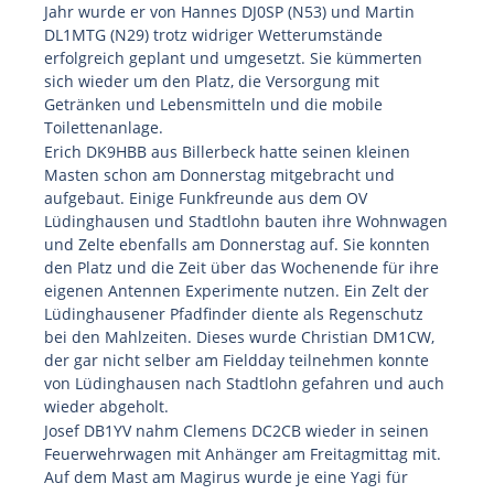
Jahr wurde er von Hannes DJ0SP (N53) und Martin
DL1MTG (N29) trotz widriger Wetterumstände
erfolgreich geplant und umgesetzt. Sie kümmerten
sich wieder um den Platz, die Versorgung mit
Getränken und Lebensmitteln und die mobile
Toilettenanlage.
Erich DK9HBB aus Billerbeck hatte seinen kleinen
Masten schon am Donnerstag mitgebracht und
aufgebaut. Einige Funkfreunde aus dem OV
Lüdinghausen und Stadtlohn bauten ihre Wohnwagen
und Zelte ebenfalls am Donnerstag auf. Sie konnten
den Platz und die Zeit über das Wochenende für ihre
eigenen Antennen Experimente nutzen. Ein Zelt der
Lüdinghausener Pfadfinder diente als Regenschutz
bei den Mahlzeiten. Dieses wurde Christian DM1CW,
der gar nicht selber am Fieldday teilnehmen konnte
von Lüdinghausen nach Stadtlohn gefahren und auch
wieder abgeholt.
Josef DB1YV nahm Clemens DC2CB wieder in seinen
Feuerwehrwagen mit Anhänger am Freitagmittag mit.
Auf dem Mast am Magirus wurde je eine Yagi für