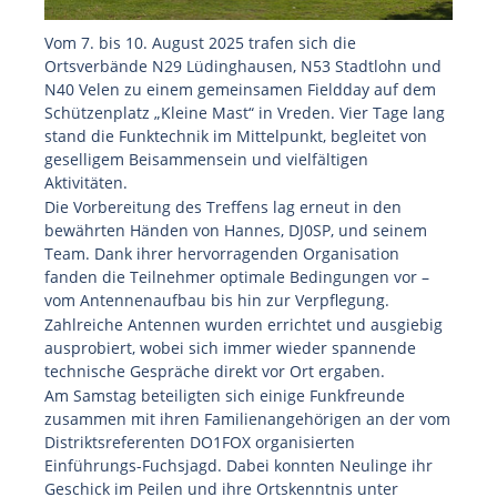
Vom 7. bis 10. August 2025 trafen sich die
Ortsverbände N29 Lüdinghausen, N53 Stadtlohn und
N40 Velen zu einem gemeinsamen Fieldday auf dem
Schützenplatz „Kleine Mast“ in Vreden. Vier Tage lang
stand die Funktechnik im Mittelpunkt, begleitet von
geselligem Beisammensein und vielfältigen
Aktivitäten.
Die Vorbereitung des Treffens lag erneut in den
bewährten Händen von Hannes, DJ0SP, und seinem
Team. Dank ihrer hervorragenden Organisation
fanden die Teilnehmer optimale Bedingungen vor –
vom Antennenaufbau bis hin zur Verpflegung.
Zahlreiche Antennen wurden errichtet und ausgiebig
ausprobiert, wobei sich immer wieder spannende
technische Gespräche direkt vor Ort ergaben.
Am Samstag beteiligten sich einige Funkfreunde
zusammen mit ihren Familienangehörigen an der vom
Distriktsreferenten DO1FOX organisierten
Einführungs-Fuchsjagd. Dabei konnten Neulinge ihr
Geschick im Peilen und ihre Ortskenntnis unter