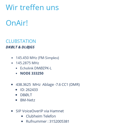
Wir treffen uns
OnAir!
CLUBSTATION
DKØLT & DLØJGS
145.450 MHz (FM-Simplex)
145.2875 MHz
Echolink DMØZPK-L
NODE 333250
438.3625 MHz Ablage -7.6 CC1 (DMR)
ID: 262433
DBØLT
BM-Netz
SIP VoiceOverIP via Hamnet
Clubheim Telefon
Rufnummer : 3152005381